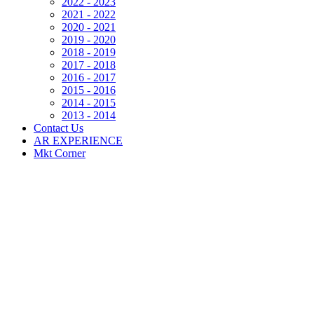
2022 - 2023
2021 - 2022
2020 - 2021
2019 - 2020
2018 - 2019
2017 - 2018
2016 - 2017
2015 - 2016
2014 - 2015
2013 - 2014
Contact Us
AR EXPERIENCE
Mkt Corner