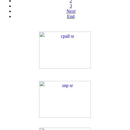
2
3
Next
End