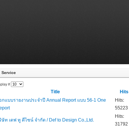
Service
splay #
Title
Hits
อกแบบรายงานประจำปี Annual Report แบบ 56-1 One
Hits:
eport
55223
Hits:
ิษัท เดฟ ทู ดีไซน์ จำกัด / Def to Design Co.,Ltd.
31792