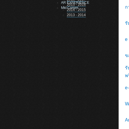
AR EXPERIENCE
2015 - 2016
ก
Mkt Corner
2014 - 2015
2013 - 2014
ร
e
ข
ร
พร
e
W
A