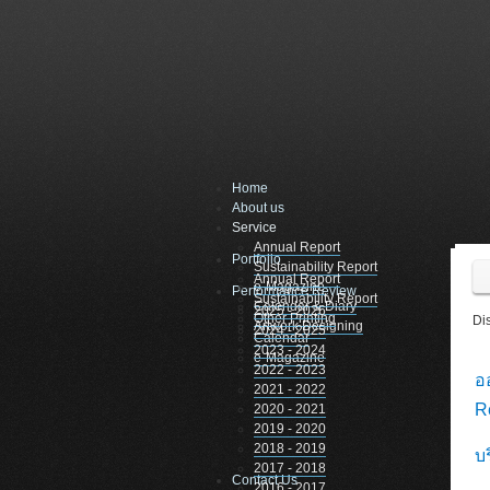
Home
About us
Service
Annual Report
Portfolio
Sustainability Report
Annual Report
e-Magazine
Performance Review
Sustainability Report
Calendar & Diary
2025 - 2026
Other Printing
Di
Artwork Designing
2024 - 2025
Calendar
2023 - 2024
e-Magazine
2022 - 2023
อ
2021 - 2022
R
2020 - 2021
2019 - 2020
2018 - 2019
บร
2017 - 2018
Contact Us
2016 - 2017